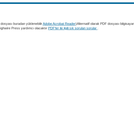
dosyası buradan yüklenebilir
Adobe Acrobat Reader
)Alternatif olarak PDF dosyası bilgisaya
 Highwire Press yardımcı olacaktır
PDF'ler ile ilgili sık sorulan sorular
.