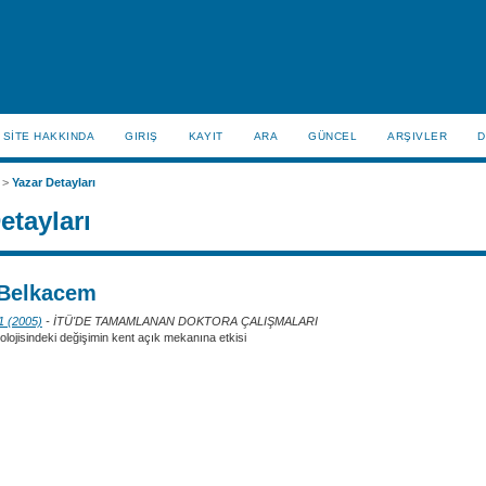
SİTE HAKKINDA
GIRIŞ
KAYIT
ARA
GÜNCEL
ARŞIVLER
D
>
Yazar Detayları
etayları
 Belkacem
 1 (2005)
- İTÜ'DE TAMAMLANAN DOKTORA ÇALIŞMALARI
nolojisindeki değişimin kent açık mekanına etkisi