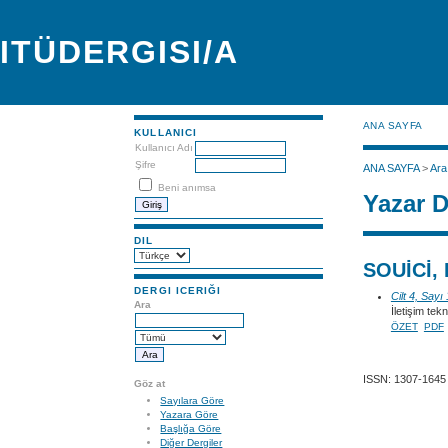
ITÜDERGISI/A
ANA SAYFA
KULLANICI
Kullanıcı Adı
Şifre
ANA SAYFA
>
Ara
Beni anımsa
Yazar D
DIL
SOUİCİ,
DERGI ICERIĞI
Cilt 4, Sayı
Ara
İletişim tek
ÖZET
PDF
ISSN: 1307-1645
Göz at
Sayılara Göre
Yazara Göre
Başlığa Göre
Diğer Dergiler