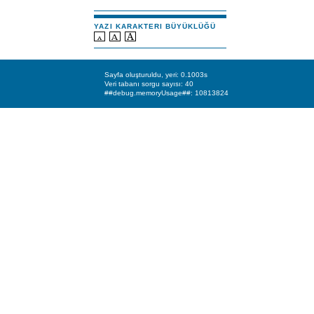
YAZI KARAKTERI BÜYÜKLÜĞÜ
Sayfa oluşturuldu, yeri: 0.1003s
Veri tabanı sorgu sayısı: 40
##debug.memoryUsage##: 10813824