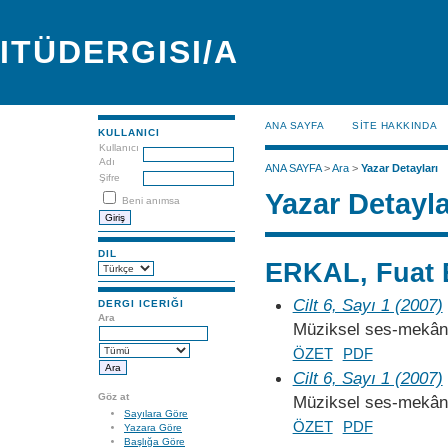
ITÜDERGISI/A
ANA SAYFA
SİTE HAKKINDA
KULLANICI
Kullanıcı
Adı
ANA SAYFA
>
Ara
>
Yazar Detayları
Şifre
Yazar Detayla
Beni anımsa
DIL
ERKAL, Fuat
Cilt 6, Sayı 1 (2007)
DERGI ICERIĞI
Ara
Müziksel ses-mekân 
ÖZET
PDF
Cilt 6, Sayı 1 (2007)
Göz at
Müziksel ses-mekân 
Sayılara Göre
ÖZET
PDF
Yazara Göre
Başlığa Göre