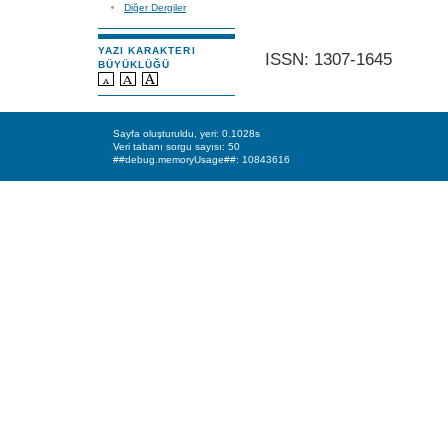
Diğer Dergiler
YAZI KARAKTERI
ISSN: 1307-1645
BÜYÜKLÜĞÜ
Sayfa oluşturuldu, yeri: 0.1028s
Veri tabanı sorgu sayısı: 50
##debug.memoryUsage##: 10843616