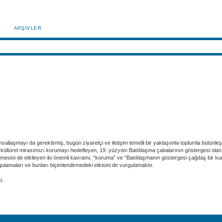
ARŞIVLER
sallaşmayı da gerektirmiş, bugün ziyaretçi ve iletişim temelli bir yaklaşımla toplumla bütünl
ve kültürel mirasımızı korumayı hedefleyen, 19. yüzyılın Batılılaşma çabalarının göstergesi o
enmesini de etkileyen iki önemli kavramı, “koruma” ve “Batılılaşmanın göstergesi çağdaş bir 
gulamaları ve bunları biçimlendirmedeki etkisini de vurgulamaktır.
i.