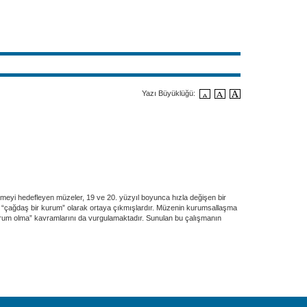
Yazı Büyüklüğü:
eşmeyi hedefleyen müzeler, 19 ve 20. yüzyıl boyunca hızla değişen bir
lan “çağdaş bir kurum” olarak ortaya çıkmışlardır. Müzenin kurumsallaşma
kurum olma” kavramlarını da vurgulamaktadır. Sunulan bu çalışmanın