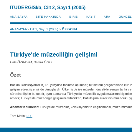
İTÜDERGİSİ/b, Cilt 2, Sayı 1 (2005)
ANA SAYFA
SİTE HAKKINDA
GIRIŞ
KAYIT
ARA
GÜNCEL
ANA SAYFA
>
Cilt 2, Sayı 1 (2005)
>
ÖZKASIM
Türkiye'de müzeciliğin gelişimi
Hale ÖZKASIM, Semra ÖGEL
Özet
Batı’da, koleksiyonların, 18. yüzyılda topluma açılması; bir sistem çerçevesinde kurum
gelişim süreci içerisinde olmuşlardır. Ülkemizde ise müzeler; öncelikle zengin tarihî 
sürecine ilişkin bu tespit, aynı zamanda Türkiye’de müzecilik uygulamalarının biçiml
amacı; Türkiye’de müzeciliğin gelişimini aktarırken, Batılılaşma sürecinin müzecilik uy
Anahtar Kelimeler:
Türkiye’de müzecilik, koleksiyonların çeşitlenmesi, müze mimaris
Tam Metin:
PDF