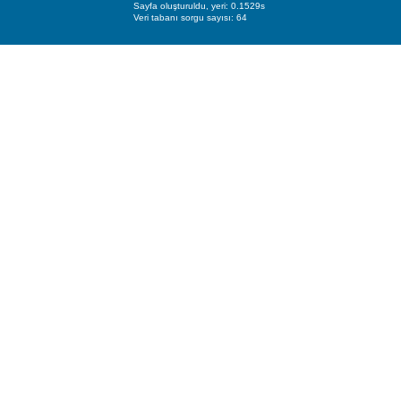
Sayfa oluşturuldu, yeri: 0.1529s
Veri tabanı sorgu sayısı: 64