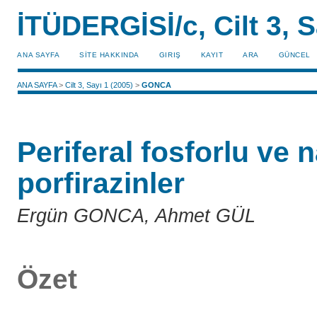
İTÜDERGİSİ/c, Cilt 3, S
ANA SAYFA
SİTE HAKKINDA
GIRIŞ
KAYIT
ARA
GÜNCEL
ANA SAYFA
>
Cilt 3, Sayı 1 (2005)
>
GONCA
Periferal fosforlu ve n
porfirazinler
Ergün GONCA, Ahmet GÜL
Özet