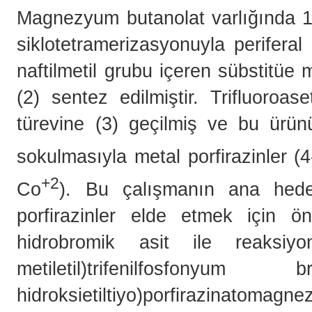
Magnezyum butanolat varlığında 1,2-
siklotetramerizasyonuyla perifera
naftilmetil grubu içeren sübstitüe
(2) sentez edilmiştir. Trifluoroa
türevine (3) geçilmiş ve bu ürünü
sokulmasıyla metal porfirazinler (4
+2
Co
). Bu çalışmanın ana hedefin
porfirazinler elde etmek için önc
hidrobromik asit ile reaksiy
metiletil)trifenilfosfony
hidroksietiltiyo)porfirazinato