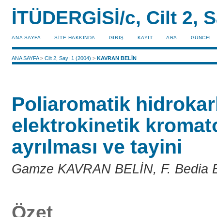
İTÜDERGİSİ/c, Cilt 2, S
ANA SAYFA
SİTE HAKKINDA
GIRIŞ
KAYIT
ARA
GÜNCEL
ANA SAYFA
>
Cilt 2, Sayı 1 (2004)
>
KAVRAN BELİN
Poliaromatik hidrokar
elektrokinetik kromat
ayrılması ve tayini
Gamze KAVRAN BELİN, F. Bedia
Özet