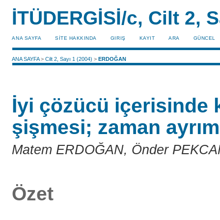
İTÜDERGİSİ/c, Cilt 2, S
ANA SAYFA
SİTE HAKKINDA
GIRIŞ
KAYIT
ARA
GÜNCEL
ANA SAYFA
>
Cilt 2, Sayı 1 (2004)
>
ERDOĞAN
İyi çözücü içerisinde 
şişmesi; zaman ayrıml
Matem ERDOĞAN, Önder PEKCA
Özet