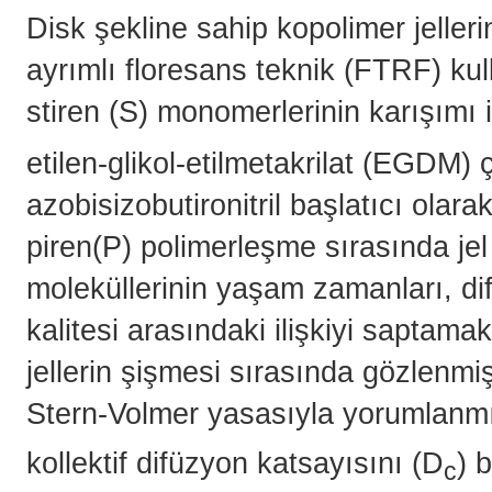
Disk şekline sahip kopolimer jeller
ayrımlı floresans teknik (FTRF) kul
stiren (S) monomerlerinin karışımı i
etilen-glikol-etilmetakrilat (EGDM)
azobisizobutironitril başlatıcı olara
piren(P) polimerleşme sırasında jel 
moleküllerinin yaşam zamanları, di
kalitesi arasındaki ilişkiyi saptama
jellerin şişmesi sırasında gözlenm
Stern-Volmer yasasıyla yorumlanmış
kollektif difüzyon katsayısını (D
) 
c