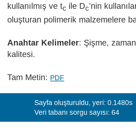
kullanılmış ve t
ile D
’nin kullanı
c
c
oluşturan polimerik malzemelere ba
Anahtar Kelimeler
: Şişme, zaman 
kalitesi.
Tam Metin:
PDF
Sayfa oluşturuldu, yeri: 0.1480s
Veri tabanı sorgu sayısı: 64