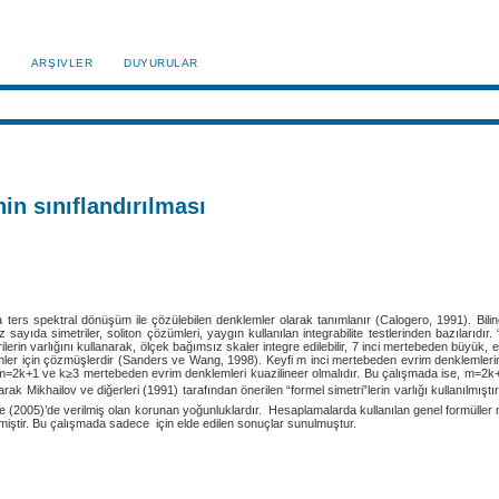
ARŞIVLER
DUYURULAR
n sınıflandırılması
a ters spektral dönüşüm ile çözülebilen denklemler olarak tanımlanır (Calogero, 1991). Biline
 sayıda simetriler, soliton çözümleri, yaygın kullanılan integrabilite testlerinden bazılarıdır. 
erin varlığını kullanarak, ölçek bağımsız skaler integre edilebilir, 7 inci mertebeden büyük, 
er için çözmüşlerdir (Sanders ve Wang, 1998). Keyfi m inci mertebeden evrim denklemlerinin s
k+1 ve k≥3 mertebeden evrim denklemleri kuazilineer olmalıdır. Bu çalışmada ise, m=2k+1’in
arak Mikhailov ve diğerleri (1991) tarafından önerilen “formel simetri”lerin varlığı kullanılmıştır.
ilge (2005)’de verilmiş olan korunan yoğunluklardır. Hesaplamalarda kullanılan genel formüller 
lmiştir. Bu çalışmada sadece için elde edilen sonuçlar sunulmuştur.