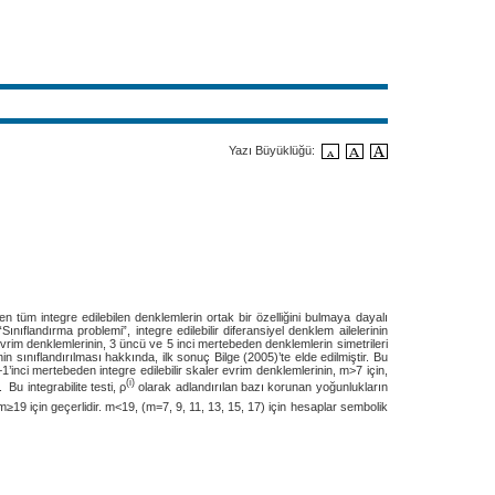
Yazı Büyüklüğü:
n tüm integre edilebilen denklemlerin ortak bir özelliğini bulmaya dayalı
“Sınıflandırma problemi”, integre edilebilir diferansiyel denklem ailelerinin
evrim denklemlerinin, 3 üncü ve 5 inci mertebeden denklemlerin simetrileri
ınıflandırılması hakkında, ilk sonuç Bilge (2005)’te elde edilmiştir. Bu
ci mertebeden integre edilebilir skaler evrim denklemlerinin, m>7 için,
(i)
 Bu integrabilite testi, ρ
olarak adlandırılan bazı korunan yoğunlukların
m≥19 için geçerlidir. m<19, (m=7, 9, 11, 13, 15, 17) için hesaplar sembolik