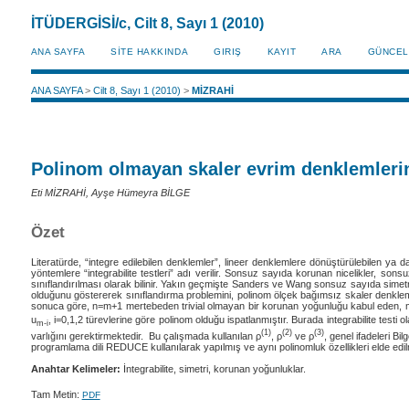
İTÜDERGİSİ/c, Cilt 8, Sayı 1 (2010)
ANA SAYFA
SİTE HAKKINDA
GIRIŞ
KAYIT
ARA
GÜNCEL
ANA SAYFA
>
Cilt 8, Sayı 1 (2010)
>
MİZRAHİ
Polinom olmayan skaler evrim denklemlerini
Eti MİZRAHİ, Ayşe Hümeyra BİLGE
Özet
Literatürde, “integre edilebilen denklemler”, lineer denklemlere dönüştürülebilen ya d
yöntemlere “integrabilite testleri” adı verilir. Sonsuz sayıda korunan nicelikler, sonsuz
sınıflandırılması olarak bilinir. Yakın geçmişte Sanders ve Wang sonsuz sayıda simetril
olduğunu göstererek sınıflandırma problemini, polinom ölçek bağımsız skaler denkleml
sonuca göre, n=m+1 mertebeden trivial olmayan bir korunan yoğunluğu kabul eden, m=2
u
, i=0,1,2 türevlerine göre polinom olduğu ispatlanmıştır. Burada integrabilite testi ol
m-i
(1)
(2)
(3)
varlığını gerektirmektedir. Bu çalışmada kullanılan ρ
, ρ
ve ρ
, genel ifadeleri B
programlama dili REDUCE kullanılarak yapılmış ve aynı polinomluk özellikleri elde edi
Anahtar Kelimeler:
İntegrabilite, simetri, korunan yoğunluklar.
Tam Metin:
PDF