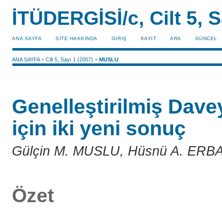
İTÜDERGİSİ/c, Cilt 5, S
ANA SAYFA
SİTE HAKKINDA
GIRIŞ
KAYIT
ARA
GÜNCEL
ANA SAYFA
>
Cilt 5, Sayı 1 (2007)
>
MUSLU
Genelleştirilmiş Dave
için iki yeni sonuç
Gülçin M. MUSLU, Hüsnü A. ERB
Özet