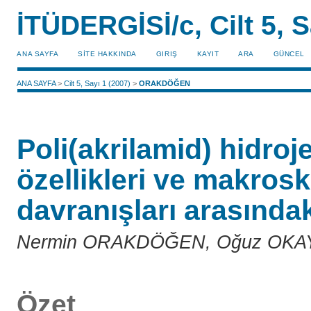
İTÜDERGİSİ/c, Cilt 5, S
ANA SAYFA
SİTE HAKKINDA
GIRIŞ
KAYIT
ARA
GÜNCEL
ANA SAYFA
>
Cilt 5, Sayı 1 (2007)
>
ORAKDÖĞEN
Poli(akrilamid) hidroj
özellikleri ve makrosk
davranışları arasındak
Nermin ORAKDÖĞEN, Oğuz OKA
Özet