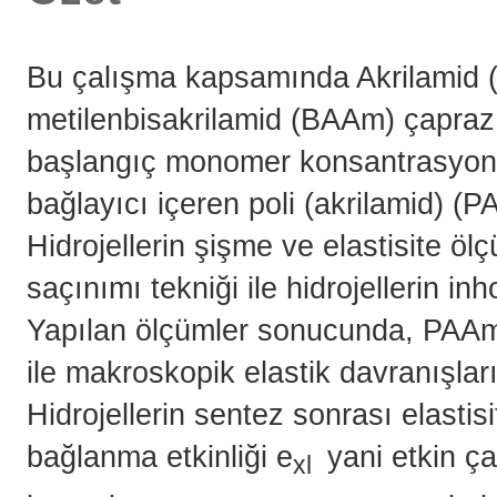
Bu çalışma kapsamında Akrilamid 
metilenbisakrilamid (BAAm) çapraz b
başlangıç monomer konsantrasyonl
bağlayıcı içeren poli (akrilamid) (P
Hidrojellerin şişme ve elastisite ölçü
saçınımı tekniği ile hidrojellerin i
Yapılan ölçümler sonucunda, PAAm hi
ile makroskopik elastik davranışlar
Hidrojellerin sentez sonrası elasti
bağlanma etkinliği e
yani etkin ç
xl