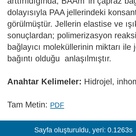
arttırıldığında, BAAm’ in çapraz bağ
dolayısıyla PAA jellerindeki konsa
görülmüştür. Jellerin elastise ve ı
sonuçlardan; polimerizasyon reaks
bağlayıcı moleküllerinin miktarı ile
bağıntı olduğu anlaşılmıştır.
Anahtar Kelimeler:
Hidrojel, inhom
Tam Metin:
PDF
Sayfa oluşturuldu, yeri: 0.1263s