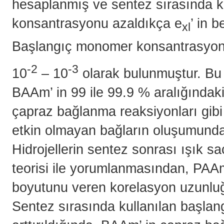
hesaplanmış ve sentez sırasında k
konsantrasyonu azaldıkça e
’ in 
xl
Başlangıç monomer konsantrasyo
-2
-3
10
– 10
olarak bulunmuştur. Bu 
BAAm’ in 99 ile 99.9 % aralığındaki
çapraz bağlanma reaksiyonları gibi
etkin olmayan bağların oluşumunda
Hidrojellerin sentez sonrası ışık 
teorisi ile yorumlanmasından, PAAm
boyutunu veren korelasyon uzunluğ
Sentez sırasında kullanılan başl