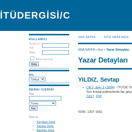
İTÜDERGİSİ/C
ANA SAYFA
SİTE HAKKINDA
KULLANICI
Kullanıcı
Adı
ANA SAYFA
>
Ara
>
Yazar Detayları
Şifre
Yazar Detayları
Beni anımsa
DIL
YILDIZ, Sevtap
Cilt 2, Sayı 1 (2004)
- İTÜ'DE 
DERGI ICERIĞI
Sıvı kristal polimerlerde faz geçi
Ara
ÖZET
PDF
ISSN: 1307-1661
Göz at
Sayılara Göre
Yazara Göre
Başlığa Göre