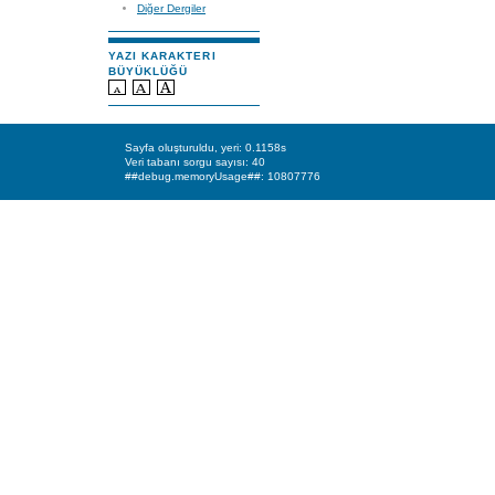
Diğer Dergiler
YAZI KARAKTERI
BÜYÜKLÜĞÜ
Sayfa oluşturuldu, yeri: 0.1158s
Veri tabanı sorgu sayısı: 40
##debug.memoryUsage##: 10807776