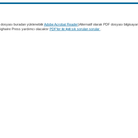
dosyası buradan yüklenebilir
Adobe Acrobat Reader
)Alternatif olarak PDF dosyası bilgisaya
 Highwire Press yardımcı olacaktır
PDF'ler ile ilgili sık sorulan sorular
.