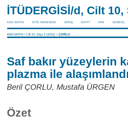
İTÜDERGİSİ/d, Cilt 10, 
ANA SAYFA
SİTE HAKKINDA
GIRIŞ
KAYIT
ARA
GÜNCEL
ANA SAYFA
>
Cilt 10, Sayı 2 (2011)
>
ÇORLU
Saf bakır yüzeylerin 
plazma ile alaşımland
Beril ÇORLU, Mustafa ÜRGEN
Özet