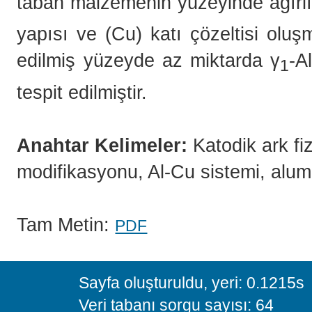
taban malzemenin yüzeyinde ağırlık
yapısı ve (Cu) katı çözeltisi oluş
edilmiş yüzeyde az miktarda γ
-Al
1
tespit edilmiştir.
Anahtar Kelimeler:
Katodik ark fiz
modifikasyonu, Al-Cu sistemi, alumi
Tam Metin:
PDF
Sayfa oluşturuldu, yeri: 0.1215s
Veri tabanı sorgu sayısı: 64