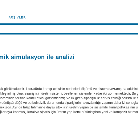
ARŞIVLER
mik simülasyon ile analizi
larak görülmektedir. Literatürde kamçı etkisinin nedenleri, ölçümü ve sistem davranışına etkisi
kleştirilmiş olup, sipariş için üretim sistemi, özetlenen sistemler kadar ilgi görmemektedir. Bu
sisteminde tersine kamçı etkisi gözlemlenmiş ve ilk giren siparişin ilk servis edildiği politika il
önüştürdüğü ve bu belirsizlik durumunda siparişlerin havuzlandığı yapının daha iyi sonuçlar ve
ermektedir. Ayrıca talep tahminine dayalı stok için üretim yapan bir sistemde ikmal politikası
ceği ortaya konmuş, ikmal ve sipariş için üretim yapılarını bütünleştiren yeni ve kompozit bir 