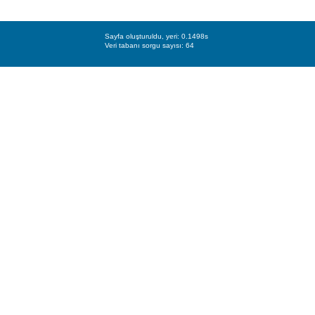
Sayfa oluşturuldu, yeri: 0.1498s
Veri tabanı sorgu sayısı: 64