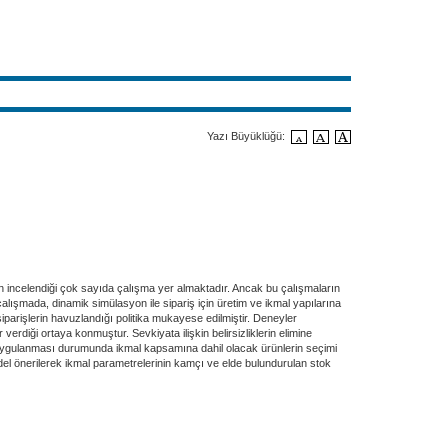
Yazı Büyüklüğü:
nin incelendiği çok sayıda çalışma yer almaktadır. Ancak bu çalışmaların
 çalışmada, dinamik simülasyon ile sipariş için üretim ve ikmal yapılarına
e siparişlerin havuzlandığı politika mukayese edilmiştir. Deneyler
rdiği ortaya konmuştur. Sevkiyata ilişkin belirsizliklerin elimine
nın uygulanması durumunda ikmal kapsamına dahil olacak ürünlerin seçimi
model önerilerek ikmal parametrelerinin kamçı ve elde bulundurulan stok