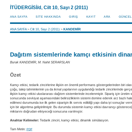
İTÜDERGİSİ/d, Cilt 10, Sayı 2 (2011)
ANA SAYFA
SİTE HAKKINDA
GIRIŞ
KAYIT
ARA
GÜNCEL
ANA SAYFA
>
Cilt 10, Sayı 2 (2011)
>
KANDEMİR
Dağıtım sistemlerinde kamçı etkisinin dina
Burak KANDEMİR, M. Nahit SERARSLAN
Özet
Kamçı etkisi, tedarik zincirlerine ilişkin en önemli performans göstergelerinden biri o
çoğu, talep tahminlerinin ya da ikmal yapılarının uygulandığı tedarik zincirlerinde gerçe
ilişkin kamçı etkisi uluslararası dağıtım sistemlerinde incelenmiştir. Sipariş için üretim 
sonucunda sevkiyat aşamasındaki belirsizliklerin sistemi domine ederek arz bazlı hale d
edilmesi durumunda ise ilk gelen siparişin ilk servis edildiği yapı daha iyi sonuçlar v
için bir algoritma geliştirilmiştir. Bu durumda sistemin kamçı etkisi davranışı göstere
miktarını doğrudan etkiyeceği sonucuna varılmıştır.
Anahtar Kelimeler:
Tedarik zinciri, kamçı etkisi, dinamik simülasyon.
Tam Metin:
PDF