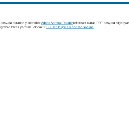
dosyası buradan yüklenebilir
Adobe Acrobat Reader
)Alternatif olarak PDF dosyası bilgisaya
 Highwire Press yardımcı olacaktır
PDF'ler ile ilgili sık sorulan sorular
.