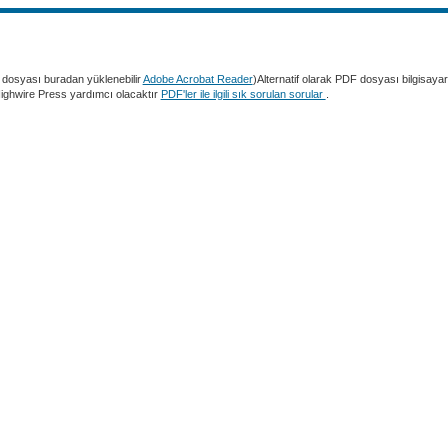
dosyası buradan yüklenebilir
Adobe Acrobat Reader
)Alternatif olarak PDF dosyası bilgisaya
 Highwire Press yardımcı olacaktır
PDF'ler ile ilgili sık sorulan sorular
.