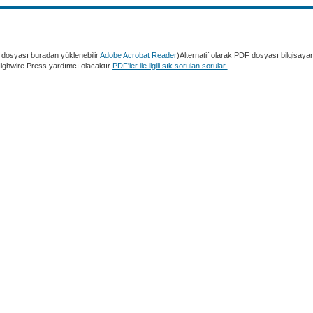
dosyası buradan yüklenebilir
Adobe Acrobat Reader
)Alternatif olarak PDF dosyası bilgisaya
 Highwire Press yardımcı olacaktır
PDF'ler ile ilgili sık sorulan sorular
.