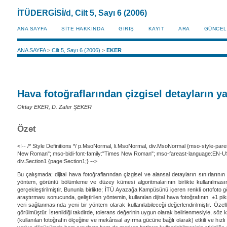
İTÜDERGİSİ/d, Cilt 5, Sayı 6 (2006)
ANA SAYFA
SİTE HAKKINDA
GIRIŞ
KAYIT
ARA
GÜNCEL
ANA SAYFA
>
Cilt 5, Sayı 6 (2006)
>
EKER
Hava fotoğraflarından çizgisel detayların y
Oktay EKER, D. Zafer ŞEKER
Özet
<!-- /* Style Definitions */ p.MsoNormal, li.MsoNormal, div.MsoNormal {mso-style-pare
New Roman"; mso-bidi-font-family:"Times New Roman"; mso-fareast-language:EN-US;}
div.Section1 {page:Section1;} -->
Bu çalışmada; dijital hava fotoğraflarından çizgisel ve alansal detayların sınırların
yöntem, görüntü bölümleme ve düzey kümesi algoritmalarının birlikte kullanılması
gerçekleştirilmiştir. Bununla birlikte; İTÜ Ayazağa Kampüsünü içeren renkli ortofoto g
araştırması sonucunda, geliştirilen yöntemin, kullanılan dijital hava fotoğrafının ±1 pi
veri sağlanmasında yeni bir yöntem olarak kullanılabileceği değerlendirilmiştir. Özelli
görülmüştür. İstenildiği takdirde, tolerans değerinin uygun olarak belirlenmesiyle, söz k
(kullanılan fotoğrafın ölçeğine ve mekânsal ayırma gücüne bağlı olarak) etkili ve hızlı bi