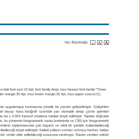
Yazı Büyüklüğü:
bidi-font-size:10.0pt; font-family:Arial; mso-fareast-font-family:"Times
er-margin:35.4pt; mso-footer-margin:35.4pt; mso-paper-source:0;}
n uygulamaya konmasına yönelik bir yazılım geliştirilmiştir. Geliştirilen
yah beyaz hava fotoğrafı üzerinde yarı otomatik detay çizme işlemleri
 ise ± 0.663 karesel ortalama hatalar tespit edilmiştir. Yapılan doğruluk
ikte; bu yöntemin fotogrametrik harita üretiminde ve CBS için fotogrametrik
rilerin toplanmasında çok başarılı ve etkili bir şekilde kullanılabileceği
leceği tespit edilmiştir. Kaliteli yolların sınırları ve/veya merkez hatları
vektör veriler elde edilebileceği sonucuna varılmıştır. Raster veriden vektör