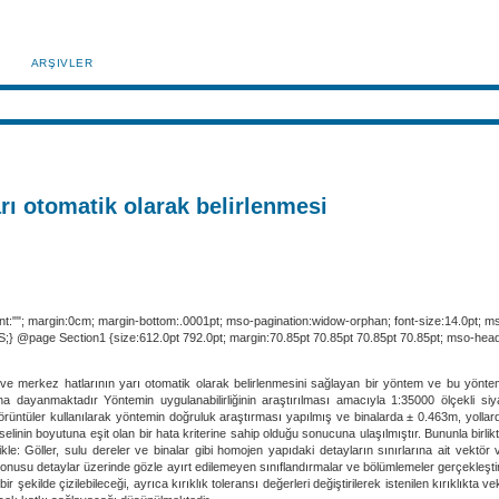
ARŞIVLER
arı otomatik olarak belirlenmesi
nt:""; margin:0cm; margin-bottom:.0001pt; mso-pagination:widow-orphan; font-size:14.0pt; mso-
 @page Section1 {size:612.0pt 792.0pt; margin:70.85pt 70.85pt 70.85pt 70.85pt; mso-head
ın ve merkez hatlarının yarı otomatik olarak belirlenmesini sağlayan bir yöntem ve bu yöntemi
na dayanmaktadır Yöntemin uygulanabilirliğinin araştırılması amacıyla 1:35000 ölçekli si
örüntüler kullanılarak yöntemin doğruluk araştırması yapılmış ve binalarda ± 0.463m, yollarda
kselinin boyutuna eşit olan bir hata kriterine sahip olduğu sonucuna ulaşılmıştır. Bununla birl
kle: Göller, sulu dereler ve binalar gibi homojen yapıdaki detayların sınırlarına ait vektör ve
onusu detaylar üzerinde gözle ayırt edilemeyen sınıflandırmalar ve bölümlemeler gerçekleştirilebi
r şekilde çizilebileceği, ayrıca kırıklık toleransı değerleri değiştirilerek istenilen kırıklıkta 