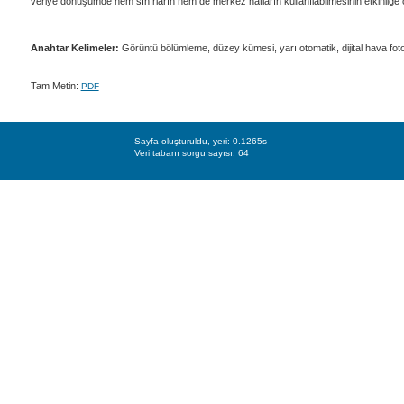
veriye dönüşümde hem sınırların hem de merkez hatların kullanılabilmesinin etkinliğe
Anahtar Kelimeler:
Görüntü bölümleme, düzey kümesi, yarı otomatik, dijital hava foto
Tam Metin:
PDF
Sayfa oluşturuldu, yeri: 0.1265s
Veri tabanı sorgu sayısı: 64