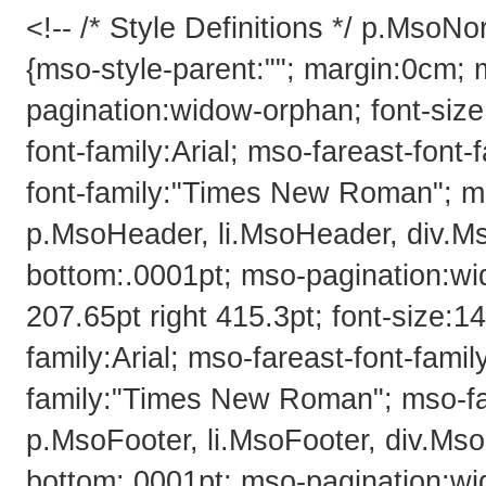
<!-- /* Style Definitions */ p.Mso
{mso-style-parent:""; margin:0cm;
pagination:widow-orphan; font-size:
font-family:Arial; mso-fareast-fon
font-family:"Times New Roman"; m
p.MsoHeader, li.MsoHeader, div.M
bottom:.0001pt; mso-pagination:wi
207.65pt right 415.3pt; font-size:14
family:Arial; mso-fareast-font-fam
family:"Times New Roman"; mso-f
p.MsoFooter, li.MsoFooter, div.Ms
bottom:.0001pt; mso-pagination:wi