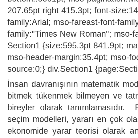
207.65pt right 415.3pt; font-size:14
family:Arial; mso-fareast-font-fam
family:"Times New Roman"; mso-f
Section1 {size:595.3pt 841.9pt; ma
mso-header-margin:35.4pt; mso-foo
source:0;} div.Section1 {page:Secti
İnsan davranışının matematik mode
bitmek tükenmek bilmeyen ve tatm
bireyler olarak tanımlamasıdır. 
seçim modelleri, yararı en çok ol
ekonomide yarar teorisi olarak an