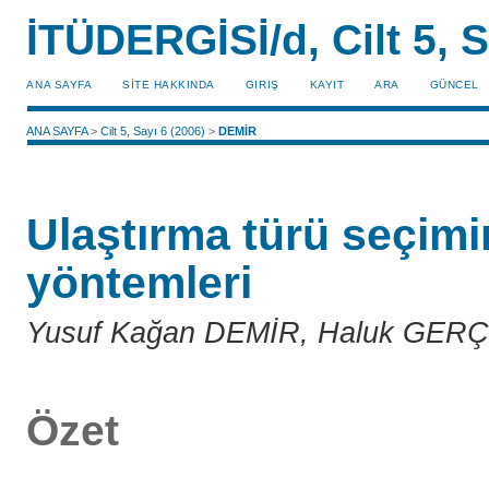
İTÜDERGİSİ/d, Cilt 5, S
ANA SAYFA
SİTE HAKKINDA
GIRIŞ
KAYIT
ARA
GÜNCEL
ANA SAYFA
>
Cilt 5, Sayı 6 (2006)
>
DEMİR
Ulaştırma türü seçim
yöntemleri
Yusuf Kağan DEMİR, Haluk GER
Özet