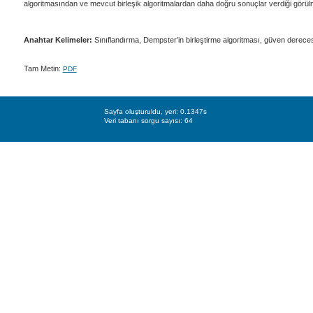
algoritmasından ve mevcut birleşik algoritmalardan daha doğru sonuçlar verdiği görül
Anahtar Kelimeler:
Sınıflandırma, Dempster’in birleştirme algoritması, güven dereces
Tam Metin:
PDF
Sayfa oluşturuldu, yeri: 0.1347s
Veri tabanı sorgu sayısı: 64