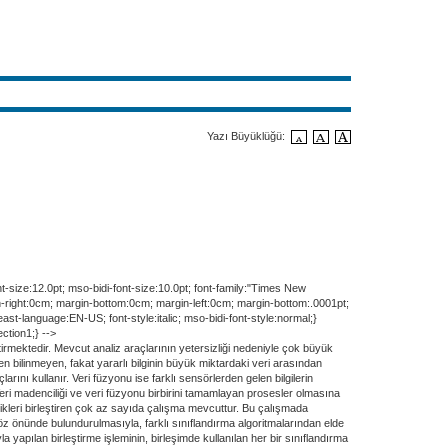
Yazı Büyüklüğü:
t-size:12.0pt; mso-bidi-font-size:10.0pt; font-family:"Times New
-right:0cm; margin-bottom:0cm; margin-left:0cm; margin-bottom:.0001pt;
st-language:EN-US; font-style:italic; mso-bidi-font-style:normal;}
ction1;} -->
tirmektedir. Mevcut analiz araçlarının yetersizliği nedeniyle çok büyük
n bilinmeyen, fakat yararlı bilginin büyük miktardaki veri arasından
arını kullanır. Veri füzyonu ise farklı sensörlerden gelen bilgilerin
 Veri madenciliği ve veri füzyonu birbirini tamamlayan prosesler olmasına
knikleri birleştiren çok az sayıda çalışma mevcuttur. Bu çalışmada
göz önünde bulundurulmasıyla, farklı sınıflandırma algoritmalarından elde
yapılan birleştirme işleminin, birleşimde kullanılan her bir sınıflandırma