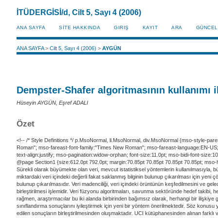
İTÜDERGİSİ/d, Cilt 5, Sayı 4 (2006)
ANA SAYFA
SİTE HAKKINDA
GIRIŞ
KAYIT
ARA
GÜNCEL
ANA SAYFA
>
Cilt 5, Sayı 4 (2006)
>
AYGÜN
Dempster-Shafer algoritmasının kullanımı ile
Hüseyin AYGÜN, Eşref ADALI
Özet
<!-- /* Style Definitions */ p.MsoNormal, li.MsoNormal, div.MsoNormal {mso-style-paren
Roman"; mso-fareast-font-family:"Times New Roman"; mso-fareast-language:EN-US;} p.
text-align:justify; mso-pagination:widow-orphan; font-size:11.0pt; mso-bidi-font-size
@page Section1 {size:612.0pt 792.0pt; margin:70.85pt 70.85pt 70.85pt 70.85pt; mso-h
Sürekli olarak büyümekte olan veri, mevcut istatistiksel yöntemlerin kullanılmasıyla, bü
miktardaki veri içindeki değerli fakat saklanmış bilginin bulunup çıkarılması için yeni
bulunup çıkarılmasıdır. Veri madenciliği, veri içindeki örüntünün keşfedilmesini ve gelece
birleştirilmesi işlemidir. Veri füzyonu algoritmaları, savunma sektöründe hedef takibi, 
rağmen, araştırmacılar bu iki alanda birbirinden bağımsız olarak, herhangi bir ilişkiye 
sınıflandırma sonuçlarını iyileştirmek için yeni bir yöntem önerilmektedir. Söz konusu
edilen sonuçların birleştirilmesinden oluşmaktadır. UCI kütüphanesinden alınan farklı ve