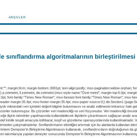
ARŞIVLER
 sınıflandırma algoritmalarının birleştirilmesi
t:""; margin:0cm; margin-bottom:.0001pt; text-align:justify; mso-pagination:widow-orphan; fon
zetmetni, li.zetmetni, div.zetmetni {mso-style-name:"Özet metni"; margin-top:6.0pt; margin
:10.0pt; font-family:"Times New Roman"; mso-fareast-font-family:"Times New Roman"; mso-farea
eader-margin:35.4pt; mso-footer-margin:35.4pt; mso-paper-source:0;} div.Section1 {page:Se
yük miktardaki veri içindeki değerli bilginin bulunmasını ve analiz edilmesini imkansız hale ge
 çözümler bulunmuştur. Bu çözümler veri madenciliği ve veri füzyonudur. Veri madenciliği öncede
ğe ilişkin tahminler yapılmasında kullanılabilecek ilişkilerin çıkarılmasını sağlayan analiz araçl
hedef kimlik tespiti amacıyla istihbarat, keşif ve gözetleme operasyonlarında kullanılmaktadır.
girmeden çalışmaktadırlar. Sınıflandırmanın etkinliğini artırmak için bu alanlarda kullanılan te
 yöntem Dempster’in Birleştirme Algoritmasını kullanarak, sınıflandırıcıların doğruluğunun da 
ri takımlarıyla yapılan deneyler sonucunda Dempster’in Birleştirme Algoritmasının kullanımıyla 