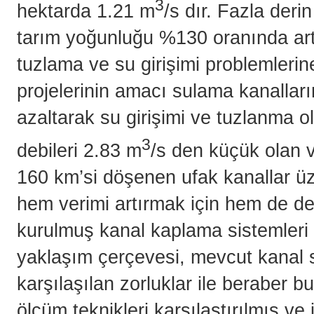
3
hektarda 1.21 m
/s dır. Fazla deri
tarım yoğunluğu %130 oranında artt
tuzlama ve su girişimi problemlerin
projelerinin amacı sulama kanalla
azaltarak su girişimi ve tuzlanma o
3
debileri 2.83 m
/s den küçük olan v
160 km’si döşenen ufak kanallar üz
hem verimi artırmak için hem de de
kurulmuş kanal kaplama sistemleri i
yaklaşım çerçevesi, mevcut kanal 
karşılaşılan zorluklar ile beraber 
ölçüm teknikleri karşılaştırılmış ve