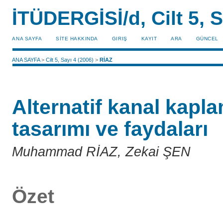
İTÜDERGİSİ/d, Cilt 5, S
ANA SAYFA
SİTE HAKKINDA
GIRIŞ
KAYIT
ARA
GÜNCEL
ANA SAYFA
>
Cilt 5, Sayı 4 (2006)
>
RİAZ
Alternatif kanal kapl
tasarımı ve faydaları
Muhammad RİAZ, Zekai ŞEN
Özet