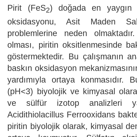
Pirit (FeS
) doğada en yaygın b
2
oksidasyonu, Asit Maden Sah
problemlerine neden olmaktadır.
olması, piritin oksitlenmesinde bak
göstermektedir. Bu çalışmanın ana
baskın oksidasyon mekanizmasının 
yardımıyla ortaya konmasıdır. Bu
(pH<3) biyolojik ve kimyasal olara
ve sülfür izotop analizleri ya
Acidithiolacillus Ferrooxidans bakte
piritin biyolojik olarak, kimyasal d