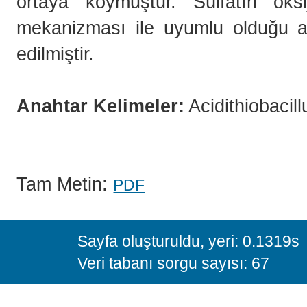
ortaya koymuştur. Sülfatın oksi
mekanizması ile uyumlu olduğu anc
edilmiştir.
Anahtar Kelimeler:
Acidithiobacill
Tam Metin:
PDF
Sayfa oluşturuldu, yeri: 0.1319s
Veri tabanı sorgu sayısı: 67