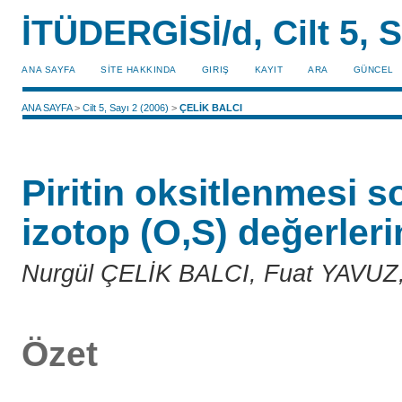
İTÜDERGİSİ/d, Cilt 5, S
ANA SAYFA
SİTE HAKKINDA
GIRIŞ
KAYIT
ARA
GÜNCEL
ANA SAYFA
>
Cilt 5, Sayı 2 (2006)
>
ÇELİK BALCI
Piritin oksitlenmesi 
izotop (O,S) değerler
Nurgül ÇELİK BALCI, Fuat YAV
Özet