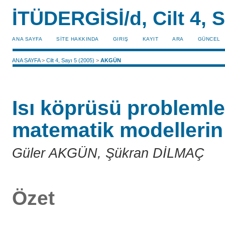
İTÜDERGİSİ/d, Cilt 4, S
ANA SAYFA
SİTE HAKKINDA
GIRIŞ
KAYIT
ARA
GÜNCEL
ANA SAYFA
>
Cilt 4, Sayı 5 (2005)
>
AKGÜN
Isı köprüsü problemle
matematik modellerin 
Güler AKGÜN, Şükran DİLMAÇ
Özet