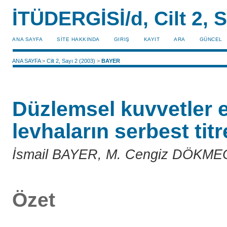
İTÜDERGİSİ/d, Cilt 2, S
ANA SAYFA
SİTE HAKKINDA
GIRIŞ
KAYIT
ARA
GÜNCEL
ANA SAYFA
>
Cilt 2, Sayı 2 (2003)
>
BAYER
Düzlemsel kuvvetler e
levhaların serbest titr
İsmail BAYER, M. Cengiz DÖKME
Özet