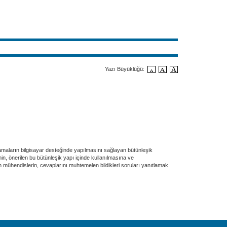
Yazı Büyüklüğü:
maların bilgisayar desteğinde yapılmasını sağlayan bütünleşik
nin, önerilen bu bütünleşik yapı içinde kullanılmasına ve
hendislerin, cevaplarını muhtemelen bildikleri soruları yanıtlamak