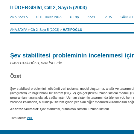
İTÜDERGİSİ/d, Cilt 2, Sayı 5 (2003)
ANA SAYFA
SİTE HAKKINDA
GIRIŞ
KAYIT
ARA
GÜNCEL
ANA SAYFA
>
Cilt 2, Sayı 5 (2003)
>
HATİPOĞLU
Şev stabilitesi probleminin incelenmesi içi
Bülent HATİPOĞLU, Mete İNCECİK
Özet
Şev stabilitesi probleminin çözümü veri toplama, model oluşturma, analiz ve tasarım 
(integrated) ve bilgi tabanlı bir sistem (BilŞEV) için geliştirilen uzman sistem modülü 
programlanmasına olanak sağlamıştır. Uzman sistemin tasarımında izlenen yol, hem 
zorunda kalmadan, bütünleşik sistem içinde yer alan diğer modülleri kullanmasını sağ
Anahtar Kelimeler
: Şev stabilitesi, bütünleşik sistem, uzman sistem.
Tam Metin:
PDF