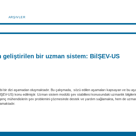
ARŞIVLER
n geliştirilen bir uzman sistem: BilŞEV-US
gibi bir dizi aşamadan oluşmaktadır. Bu çalışmada, sözü edilen aşamaları kapsayan ve bu aşa
(BilŞEV-US) konu edilmiştir. Uzman sistem modülü şev stabilitesi konusundaki uzmanlık bilgileri
genç mühendislerin şev problemini çözmesinde destek ve yardım sağlamakta, hem de uzman mü
lamaktadır.