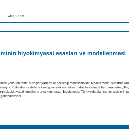
ARŞIVLER
niminin biyokimyasal esasları ve modellenmesi
eri yansıtan temel süreçler yardımı ile belirlenip modellenmiştir. Modellemede, sübstrat kulla
nılmıştır. Kullanılan modellerin kinetiği ve stokiyometrisi matris formatında her parametre çifti i
mların biyokimyasal temelleri ortaya konmuştur. İncelemede, Türkiye’de aktif çamur tesislerin 
erlendirilmiştir.