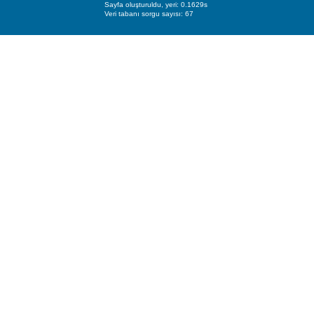
Sayfa oluşturuldu, yeri: 0.1629s
Veri tabanı sorgu sayısı: 67