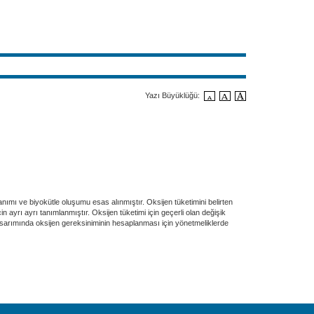
Yazı Büyüklüğü:
nımı ve biyokütle oluşumu esas alınmıştır. Oksijen tüketimini belirten
çin ayrı ayrı tanımlanmıştır. Oksijen tüketimi için geçerli olan değişik
tasarımında oksijen gereksiniminin hesaplanması için yönetmeliklerde