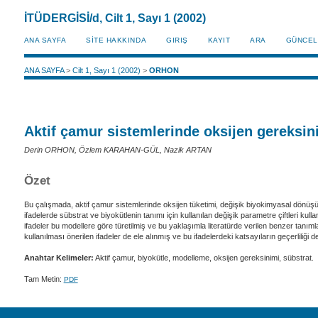
İTÜDERGİSİ/d, Cilt 1, Sayı 1 (2002)
ANA SAYFA
SİTE HAKKINDA
GIRIŞ
KAYIT
ARA
GÜNCEL
ANA SAYFA
>
Cilt 1, Sayı 1 (2002)
>
ORHON
Aktif çamur sistemlerinde oksijen gereksi
Derin ORHON, Özlem KARAHAN-GÜL, Nazik ARTAN
Özet
Bu çalışmada, aktif çamur sistemlerinde oksijen tüketimi, değişik biyokimyasal dönüşüml
ifadelerde sübstrat ve biyokütlenin tanımı için kullanılan değişik parametre çiftleri kulla
ifadeler bu modellere göre türetilmiş ve bu yaklaşımla literatürde verilen benzer tanı
kullanılması önerilen ifadeler de ele alınmış ve bu ifadelerdeki katsayıların geçerliliği değ
Anahtar Kelimeler:
Aktif çamur, biyokütle, modelleme, oksijen gereksinimi, sübstrat.
Tam Metin:
PDF