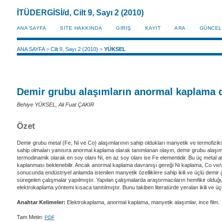
İTÜDERGİSİ/d, Cilt 9, Sayı 2 (2010)
ANA SAYFA
SİTE HAKKINDA
GIRIŞ
KAYIT
ARA
GÜNCEL
ANA SAYFA
>
Cilt 9, Sayı 2 (2010)
>
YÜKSEL
Demir grubu alaşımların anormal kaplama d
Behiye YÜKSEL, Ali Fuat ÇAKIR
Özet
Demir grubu metal (Fe, Ni ve Co) alaşımlarının sahip oldukları manyetik ve termofizik
sahip olmaları yanısıra anormal kaplama olarak tanımlanan olayın, demir grubu alaşı
termodinamik olarak en soy olanı Ni, en az soy olanı ise Fe elementidir. Bu üç metal a
kaplanması beklenebilir. Ancak anormal kaplama davranışı gereği Ni kaplama, Co ve/
sonucunda endüstriyel anlamda istenilen manyetik özelliklere sahip ikili ve üçlü demi
süregelen çalışmalar yapılmıştır. Yapılan çalışmalarda araştırmacıların hemfikir oldu
elektrokaplama yöntemi kısaca tanıtılmıştır. Bunu takiben literatürde yeralan ikili v
Anahtar Kelimeler:
Elektrokaplama, anormal kaplama, manyetik alaşımlar, ince film.
Tam Metin:
PDF