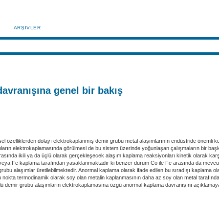
ARŞIVLER
avranışına genel bir bakış
sel özelliklerden dolayı elektrokaplanmış demir grubu metal alaşımlarının endüstride önemli 
mların elektrokaplamasında görülmesi de bu sistem üzerinde yoğunlaşan çalışmaların bir başk
rasında ikili ya da üçlü olarak gerçekleşecek alaşım kaplama reaksiyonları kinetik olarak karş
veya Fe kaplama tarafından yasaklanmaktadır ki benzer durum Co ile Fe arasında da mevcut
r grubu alaşımlar üretilebilmektedir. Anormal kaplama olarak ifade edilen bu sıradışı kaplam
ğu nokta termodinamik olarak soy olan metalin kaplanmasının daha az soy olan metal tarafında
e üçlü demir grubu alaşımların elektrokaplamasına özgü anormal kaplama davranışını açıklamaya