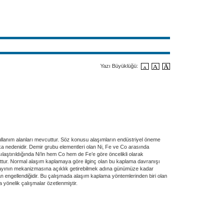
Yazı Büyüklüğü:
kullanım alanları mevcuttur. Söz konusu alaşımların endüstriyel öneme
a nedenidir. Demir grubu elementleri olan Ni, Fe ve Co arasında
ılaştırıldığında Ni’in hem Co hem de Fe’e göre öncelikli olarak
tur. Normal alaşım kaplamaya göre ilginç olan bu kaplama davranışı
a olayının mekanizmasına açıklık getirebilmek adına günümüze kadar
n engellendiğidir. Bu çalışmada alaşım kaplama yöntemlerinden biri olan
 yönelik çalışmalar özetlenmiştir.