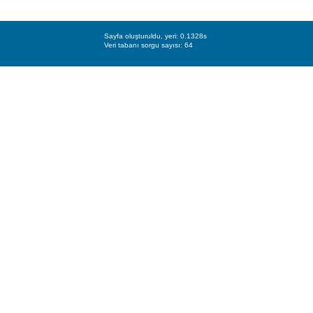
Sayfa oluşturuldu, yeri: 0.1328s
Veri tabanı sorgu sayısı: 64