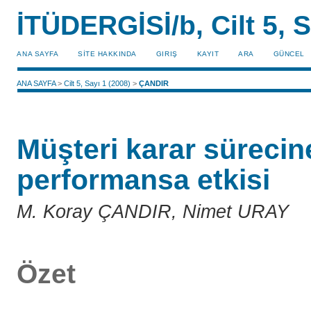
İTÜDERGİSİ/b, Cilt 5, S
ANA SAYFA
SİTE HAKKINDA
GIRIŞ
KAYIT
ARA
GÜNCEL
ANA SAYFA
>
Cilt 5, Sayı 1 (2008)
>
ÇANDIR
Müşteri karar sürecin
performansa etkisi
M. Koray ÇANDIR, Nimet URAY
Özet