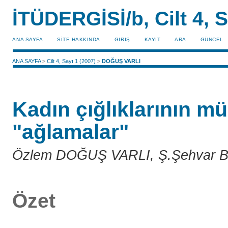
İTÜDERGİSİ/b, Cilt 4, S
ANA SAYFA
SİTE HAKKINDA
GIRIŞ
KAYIT
ARA
GÜNCEL
ANA SAYFA
>
Cilt 4, Sayı 1 (2007)
>
DOĞUŞ VARLI
Kadın çığlıklarının 
"ağlamalar"
Özlem DOĞUŞ VARLI, Ş.Şehvar 
Özet