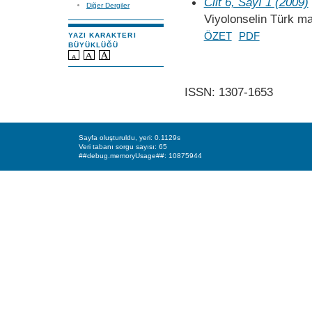
Cilt 6, Sayı 1 (2009)
Diğer Dergiler
Viyolonselin Türk ma
ÖZET
PDF
YAZI KARAKTERI
BÜYÜKLÜĞÜ
ISSN: 1307-1653
Sayfa oluşturuldu, yeri: 0.1129s
Veri tabanı sorgu sayısı: 65
##debug.memoryUsage##: 10875944