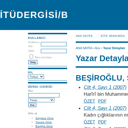
İTÜDERGİSİ/B
ANA SAYFA
SİTE HAKKINDA
KULLANICI
Kullanıcı
Adı
ANA SAYFA
>
Ara
>
Yazar Detayları
Şifre
Yazar Detayla
Beni anımsa
DIL
BEŞİROĞLU, 
Cilt 4, Sayı 1 (2007)
DERGI ICERIĞI
Ara
Harîrî bin Muhammed'
ÖZET
PDF
Cilt 4, Sayı 1 (2007)
Göz at
Kadın çığlıklarının
Sayılara Göre
ÖZET
PDF
Yazara Göre
Başlığa Göre