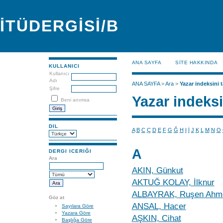
İTÜDERGİSİ/B
ANA SAYFA
SİTE HAKKINDA
KULLANICI
Kullanıcı
Adı
ANA SAYFA
>
Ara
>
Yazar indeksini t
Şifre
Yazar indeksi
Beni anımsa
DIL
A
B
C
Ç
D
E
F
G
Ğ
H
I
İ
J
K
L
M
N
O
A
DERGI ICERIĞI
Ara
AKIN, Günkut
AKTUĞ KOLAY, İlknur
ALBAYRAK, Ruşen Ahm
Göz at
ANSAL, Hacer
Sayılara Göre
Yazara Göre
AŞKIN, Cihat
Başlığa Göre