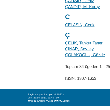
ÇALIŞIR, Deniz
ÇANDIR, M. Koray
C
CELASİN, Cenk
Ç
ÇELİK, Tankut Taner
ÇINAR, Sevilay
ÇOLAKOĞLU, Gözde
Toplam 84 ögeden 1 - 
ISSN: 1307-1653
Sayfa oluşturuldu, yeri: 0.1042s
Veri tabanı sorgu sayısı: 50
##debug.memoryUsage##: 9715856