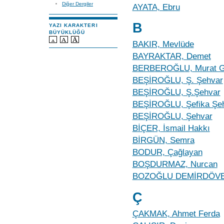
Diğer Dergiler
AYATA, Ebru
B
YAZI KARAKTERI
BÜYÜKLÜĞÜ
BAKIR, Mevlüde
BAYRAKTAR, Demet
BERBEROĞLU, Murat G
BEŞİROĞLU, Ş. Şehvar
BEŞİROĞLU, Ş.Şehvar
BEŞİROĞLU, Şefika Şe
BEŞİROĞLU, Şehvar
BİÇER, İsmail Hakkı
BİRGÜN, Semra
BODUR, Çağlayan
BOŞDURMAZ, Nurcan
BOZOĞLU DEMİRDÖVEN
Ç
ÇAKMAK, Ahmet Ferda