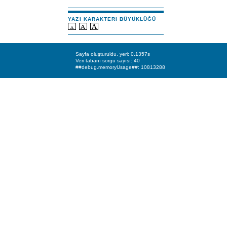
YAZI KARAKTERI BÜYÜKLÜĞÜ
Sayfa oluşturuldu, yeri: 0.1357s
Veri tabanı sorgu sayısı: 40
##debug.memoryUsage##: 10813288