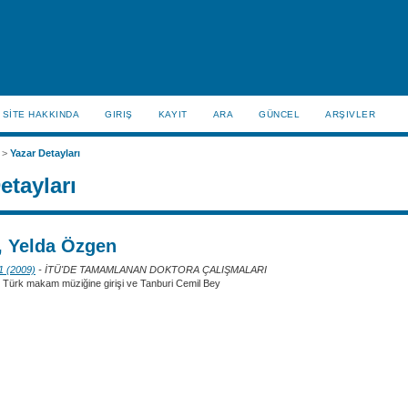
SİTE HAKKINDA
GIRIŞ
KAYIT
ARA
GÜNCEL
ARŞIVLER
>
Yazar Detayları
etayları
 Yelda Özgen
 1 (2009)
- İTÜ'DE TAMAMLANAN DOKTORA ÇALIŞMALARI
n Türk makam müziğine girişi ve Tanburi Cemil Bey