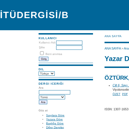
İTÜDERGİSİ/B
ANA SAYFA
KULLANICI
Kullanıcı Adı
Şifre
ANA SAYFA
>
Ara
Beni anımsa
Yazar D
DIL
ÖZTÜRK,
DERGI ICERIĞI
Cilt 6, Sayı
Ara
Viyolonseli
ÖZET
PDF
ISSN: 1307-1653
Göz at
Sayılara Göre
Yazara Göre
Başlığa Göre
Diğer Dergiler