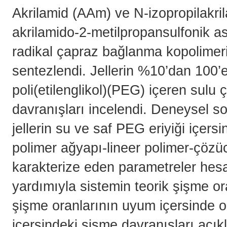
Akrilamid (AAm) ve N-izopropilakrila
akrilamido-2-metilpropansulfonik a
radikal çapraz bağlanma kopolimer
sentezlendi. Jellerin %10’dan 100’
poli(etilenglikol)(PEG) içeren sulu 
davranışları incelendi. Deneysel so
jellerin su ve saf PEG eriyiği içer
polimer ağyapı-lineer polimer-çöz
karakterize eden parametreler hesa
yardımıyla sistemin teorik şişme or
şişme oranlarının uyum içersinde ol
içersindeki şişme davranışları açık