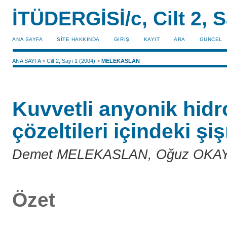
İTÜDERGİSİ/c, Cilt 2, S
ANA SAYFA
SİTE HAKKINDA
GIRIŞ
KAYIT
ARA
GÜNCEL
ANA SAYFA
>
Cilt 2, Sayı 1 (2004)
>
MELEKASLAN
Kuvvetli anyonik hidro
çözeltileri içindeki ş
Demet MELEKASLAN, Oğuz OKA
Özet