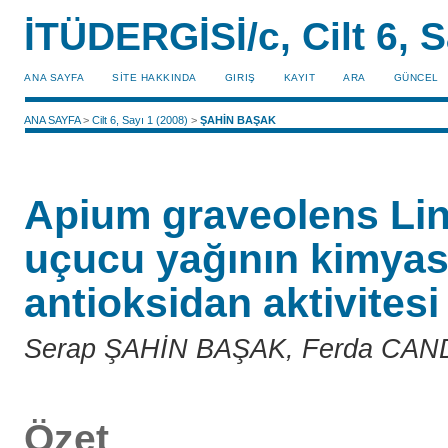
İTÜDERGİSİ/c, Cilt 6, S
ANA SAYFA
SİTE HAKKINDA
GIRIŞ
KAYIT
ARA
GÜNCEL
ANA SAYFA
>
Cilt 6, Sayı 1 (2008)
>
ŞAHİN BAŞAK
Apium graveolens Lin
uçucu yağının kimyasal
antioksidan aktivitesi
Serap ŞAHİN BAŞAK, Ferda CA
Özet