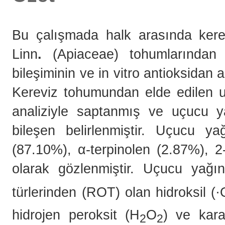
Bu çalışmada halk arasında kerev
Linn
.
(Apiaceae)
tohumlarından
bileşiminin ve in vitro antioksidan
Kereviz tohumundan elde edilen 
analiziyle saptanmış ve uçucu y
bileşen belirlenmiştir. Uçucu ya
(87.10%), α-terpinolen (2.87%), 
olarak gözlenmiştir. Uçucu yağın 
türlerinden (ROT) olan hidroksil (
hidrojen peroksit (H
O
) ve karar
2
2