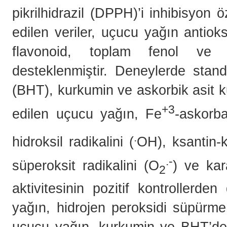
pikrilhidrazil (DPPH)’i inhibisyon öz
edilen veriler, uçucu yağın antioks
flavonoid, toplam fenol ve t
desteklenmiştir. Deneylerde stand
(BHT), kurkumin ve askorbik asit k
+3
edilen uçucu yağın, Fe
-askorb
.
hidroksil radikalini (
OH), ksantin-k
.-
süperoksit radikalini (O
) ve kar
2
aktivitesinin pozitif kontrollerd
yağın, hidrojen peroksidi süpürme
uçucu yağın, kurkumin ve BHT’den