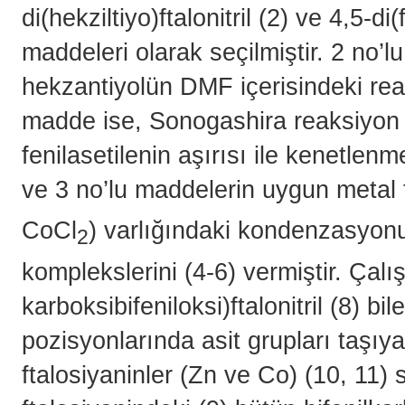
di(hekziltiyo)ftalonitril (2) ve 4,5-di(
maddeleri olarak seçilmiştir. 2
no’lu
hekzantiyolün DMF içerisindeki reak
madde ise, Sonogashira reaksiyon k
fenilasetilenin aşırısı ile kenetle
ve 3 no’lu maddelerin uygun metal 
CoCl
) varlığındaki kondenzasyonu 
2
komplekslerini (4-6) vermiştir. Çalı
karboksibifeniloksi)ftalonitril (8) bi
pozisyonlarında asit grupları taşıya
ftalosiyaninler (Zn ve Co) (10, 11) 