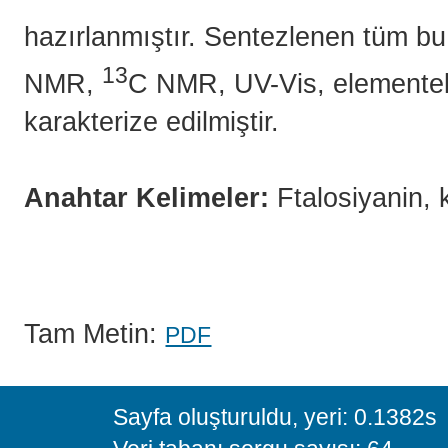
hazırlanmıştır. Sentezlenen tüm bu 
13
NMR,
C NMR, UV-Vis, elementel a
karakterize edilmiştir.
Anahtar Kelimeler:
Ftalosiyanin, k
Tam Metin:
PDF
Sayfa oluşturuldu, yeri: 0.1382s