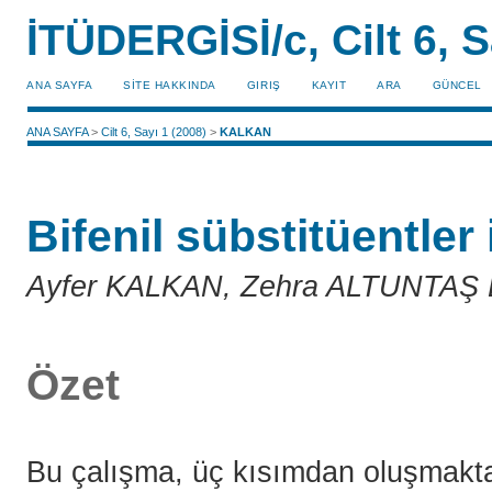
İTÜDERGİSİ/c, Cilt 6, S
ANA SAYFA
SİTE HAKKINDA
GIRIŞ
KAYIT
ARA
GÜNCEL
ANA SAYFA
>
Cilt 6, Sayı 1 (2008)
>
KALKAN
Bifenil sübstitüentler
Ayfer KALKAN, Zehra ALTUNTAŞ
Özet
Bu çalışma, üç kısımdan oluşmaktad