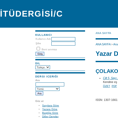
İTÜDERGİSİ/C
ANA SAYFA
KULLANICI
Kullanıcı Adı
Şifre
ANA SAYFA
>
Ara
Beni anımsa
Yazar D
DIL
ÇOLAKO
DERGI ICERIĞI
Cilt 5, Sayı
Ara
Kendine eş 
ÖZET
PDF
ISSN: 1307-1661
Göz at
Sayılara Göre
Yazara Göre
Başlığa Göre
Diğer Dergiler