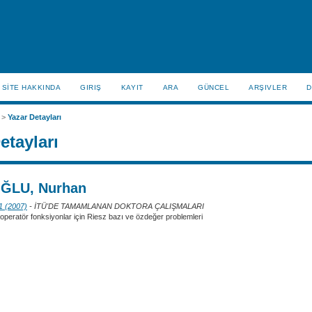
SİTE HAKKINDA
GIRIŞ
KAYIT
ARA
GÜNCEL
ARŞIVLER
D
>
Yazar Detayları
etayları
ĞLU, Nurhan
 1 (2007)
- İTÜ'DE TAMAMLANAN DOKTORA ÇALIŞMALARI
operatör fonksiyonlar için Riesz bazı ve özdeğer problemleri