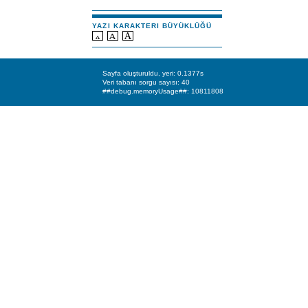
YAZI KARAKTERI BÜYÜKLÜĞÜ
Sayfa oluşturuldu, yeri: 0.1377s
Veri tabanı sorgu sayısı: 40
##debug.memoryUsage##: 10811808