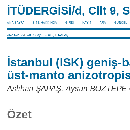
İTÜDERGİSİ/d, Cilt 9, S
ANA SAYFA
SİTE HAKKINDA
GIRIŞ
KAYIT
ARA
GÜNCEL
ANA SAYFA
>
Cilt 9, Sayı 3 (2010)
>
ŞAPAŞ
İstanbul (ISK) geniş-
üst-manto anizotropis
Aslıhan ŞAPAŞ, Aysun BOZTEP
Özet