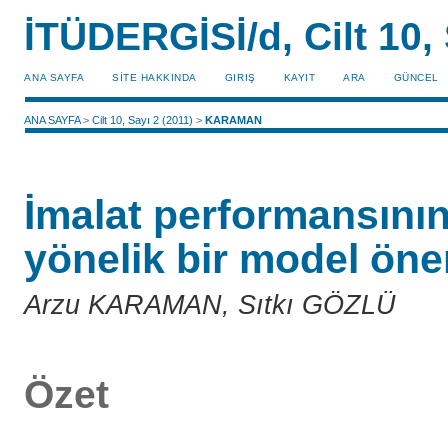
İTÜDERGİSİ/d, Cilt 10, 
ANA SAYFA
SİTE HAKKINDA
GIRIŞ
KAYIT
ARA
GÜNCEL
ANA SAYFA
>
Cilt 10, Sayı 2 (2011)
>
KARAMAN
İmalat performansının
yönelik bir model öner
Arzu KARAMAN, Sıtkı GÖZLÜ
Özet