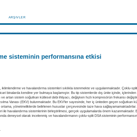
ARŞIVLER
rme sisteminin performansına etkisi
n, iklimlendirme ve havalandırma sistemleri sıklıkla istenmekte ve uygulanmaktadır. Çoklu-spli
ticari binalarda kendine yer bulmaya başlamıştır. Bu tip sistemlerde dış ünite içinde, içlerind
 ve artan sistem soğutkan kütlesel debi ihtiyacı, değişken hızlı kompresörün frekansı değişt
 Kısılma Vanası (EKV) bulunmaktadır. Bu EKV'ler sayesinde, her iç üniteden geçen soğutkan küt
ç ortama, yönetmeliklerde belirlenen hususlar çerçevesinde taze hava sağlayamamaktadırlar. B
i ile havalandırma sistemlerinin birleştirilmesi, gerçek uygulamalarda önem kazanmaktadır. Bu 
nda deneysel olarak incelenmiş ve havalandırmanın çoklu-split DSA sisteminin performansına (i
.