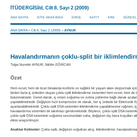
İTÜDERGİSİ/d, Cilt 8, Sayı 2 (2009)
ANA SAYFA
SİTE HAKKINDA
GIRIŞ
KAYIT
ARA
GÜNCEL
ANA SAYFA
>
Cilt 8, Sayı 2 (2009)
>
AYNUR
Havalandırmanın çoklu-split bir iklimlendi
Tolga Nurettin AYNUR, Nilüfer EĞRİCAN
Özet
Hem evsel, hem de ticari binalarda konforlu ve sağlıklı bir yaşam alanı oluşturmak içi
birden fazla iç üniteden oluşan çoklu-split iklimlendirme sistemleri hem evsel, hem de 
bulunmaktadır. Genel olarak, iç ortam soğutma ve ısıtma yüklerine bağlı olarak azalan
yapılabilmektedir. Değişken hızlı kompresöre ek olarak, her iç ünitede bir Elektronik
ayarlanabilmektedir. Çoklu-split DSA sistemleri iklimlendirme yapabilmesine rağmen, i
havalandırma sistemleri de takılması gerekmektedir. Böylece, çoklu-split DSA sistemler
çoklu-split DSA sisteminin soğutma sezonundaki saha, değişken dış hava koşulları altı
etkisi araştırılmıştır.
Anahtar Kelimeler:
Çoklu-split, değişken soğutkan akış, iklimlendirme, havalandırma