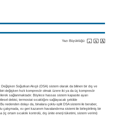
Yazı Büyüklüğü:
t Değişken Soğutkan Akışlı (DSA) sistem olarak da bilinen bir dış ve
en biri değişken hızlı kompresör olmak üzere iki ya da üç kompresör
irilerek sağlanmaktadır. Böylece hassas sistem kapasite ayarı
lesel debisi, termostat sıcaklığını sağlayacak şekilde
u nedenden dolayı da, binalara çoklu-split DSA sistemi ile beraber,
çalışmada, ısı geri kazanım havalandırma sistemi ile birleştirilmiş bir
ç ortam sıcaklık kontrolü, dış ünite enerji tüketimi, sistem verimi)