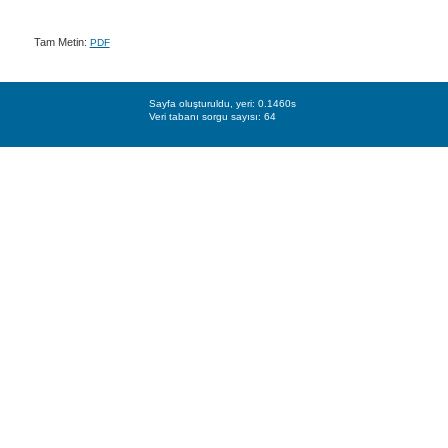
Tam Metin:
PDF
Sayfa oluşturuldu, yeri: 0.1460s
Veri tabanı sorgu sayısı: 64