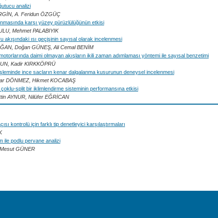
utucu analizi
İRGİN, A. Feridun ÖZGÜÇ
şınmasında karşı yüzey pürüzlülüğünün etkisi
ULU, Mehmet PALABIYIK
 akışındaki ısı geçişinin sayısal olarak incelenmesi
ĞAN, Doğan GÜNEŞ, Ali Cemal BENİM
t motorlarında daimi olmayan akışların ikili zaman adımlaması yöntemi ile sayısal benzetimi
UN, Kadir KIRKKÖPRÜ
şleminde ince sacların kenar dalgalanma kusurunun deneysel incelenmesi
dar DÖNMEZ, Hikmet KOCABAŞ
oklu-split bir iklimlendirme sisteminin performansına etkisi
ttin AYNUR, Nilüfer EĞRİCAN
çısı kontrolü için farklı tip denetleyici karşılaştırmaları
K
m ile podlu pervane analizi
, Mesut GÜNER