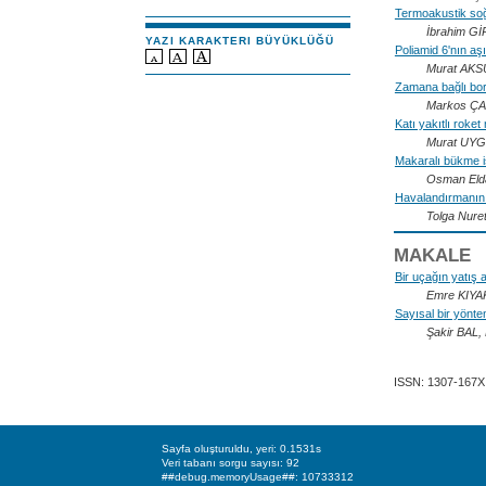
Termoakustik soğ
İbrahim G
YAZI KARAKTERI BÜYÜKLÜĞÜ
Poliamid 6'nın a
Murat AKS
Zamana bağlı boru
Markos ÇA
Katı yakıtlı roke
Murat UYG
Makaralı bükme i
Osman El
Havalandırmanın ç
Tolga Nure
MAKALE
Bir uçağın yatış a
Emre KIYA
Sayısal bir yönte
Şakir BAL
ISSN: 1307-167X
Sayfa oluşturuldu, yeri: 0.1531s
Veri tabanı sorgu sayısı: 92
##debug.memoryUsage##: 10733312