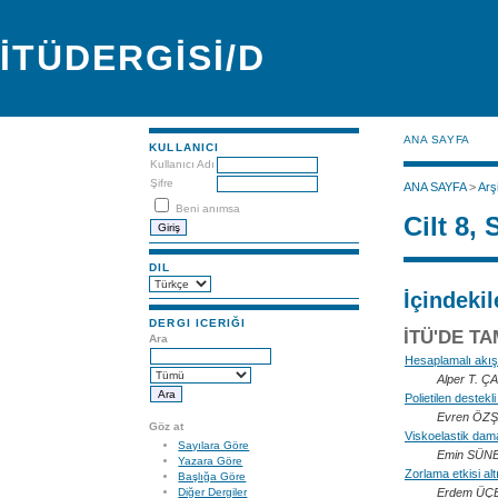
İTÜDERGİSİ/D
ANA SAYFA
KULLANICI
Kullanıcı Adı
Şifre
ANA SAYFA
>
Arş
Beni anımsa
Cilt 8, 
DIL
İçindekil
DERGI ICERIĞI
İTÜ'DE T
Ara
Hesaplamalı akış
Alper T. Ç
Polietilen destek
Evren ÖZŞ
Göz at
Viskoelastik dam
Sayılara Göre
Emin SÜN
Yazara Göre
Zorlama etkisi alt
Başlığa Göre
Erdem ÜÇE
Diğer Dergiler