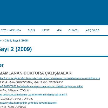
SİTE HAKKINDA
GIRIŞ
KAYIT
ARA
GÜNCEL
ARŞIVLER
iv
>
Cilt 8, Sayı 2 (2009)
Sayı 2 (2009)
er
AMAMLANAN DOKTORA ÇALIŞMALARI
kanlar dinamiği ile dizel motorlarında emisyon oluşumu ve azaltılmasının modellenmesi
ALIK, A. Metin ERGENEMAN, Valeri I. GOLOVITCHEV
li AA 7075 T651 levhalarda katman sıralamasının balistik dayanıma etkisi
AHİN, Süleyman TOLUN
ar dokusunda malzeme parametrelerinin deneysel tahmini
BÜLOĞLU, Tuncer TOPRAK
ındaki yalpa hareketinin çekirdek güvenli bölgeleri
R, A. Yücel ODABAŞI