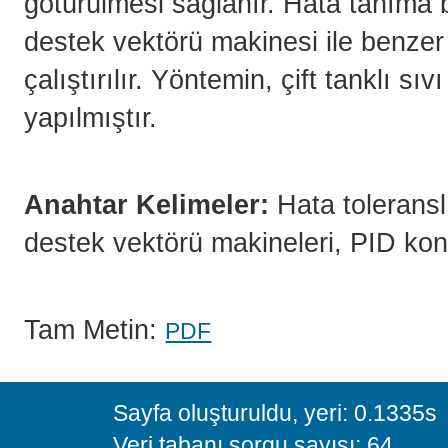
götürülmesi sağlanır. Hata tanıma bi
destek vektörü makinesi ile benzer 
çalıştırılır. Yöntemin, çift tanklı 
yapılmıştır.
Anahtar Kelimeler:
Hata toleransl
destek vektörü makineleri, PID kontr
Tam Metin:
PDF
Sayfa oluşturuldu, yeri: 0.1335s
Veri tabanı sorgu sayısı: 64