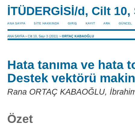
İTÜDERGİSİ/d, Cilt 10, 
ANA SAYFA
SİTE HAKKINDA
GIRIŞ
KAYIT
ARA
GÜNCEL
ANA SAYFA
>
Cilt 10, Sayı 3 (2011)
>
ORTAÇ KABAOĞLU
Hata tanıma ve hata to
Destek vektörü makine
Rana ORTAÇ KABAOĞLU, İbrahi
Özet