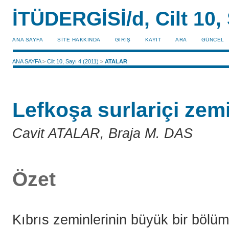
İTÜDERGİSİ/d, Cilt 10, 
ANA SAYFA
SİTE HAKKINDA
GIRIŞ
KAYIT
ARA
GÜNCEL
ANA SAYFA
>
Cilt 10, Sayı 4 (2011)
>
ATALAR
Lefkoşa surlariçi zemin
Cavit ATALAR, Braja M. DAS
Özet
Kıbrıs zeminlerinin büyük bir bölüm