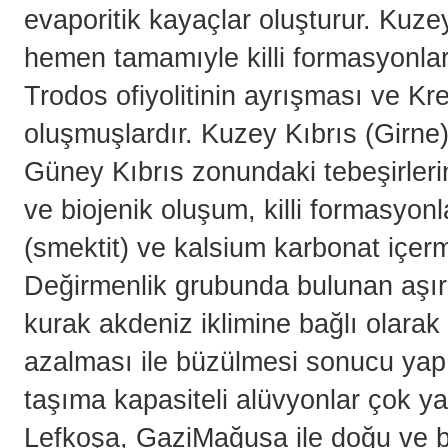
evaporitik kayaçlar oluşturur. Kuz
hemen tamamıyle killi formasyonlar v
Trodos ofiyolitinin ayrışması ve Kre
oluşmuşlardır. Kuzey Kıbrıs (Girne)
Güney Kıbrıs zonundaki tebeşirleri
ve biojenik oluşum, killi formasyon
(smektit) ve kalsium karbonat içer
Değirmenlik grubunda bulunan aşırı 
kurak akdeniz iklimine bağlı olarak 
azalması ile büzülmesi sonucu yap
taşıma kapasiteli alüvyonlar çok y
Lefkoşa, GaziMağusa ile doğu ve ba