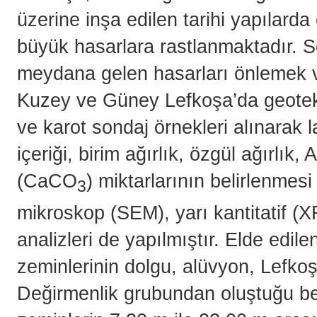
üzerine inşa edilen tarihi yapılar
büyük hasarlara rastlanmaktadır. So
meydana gelen hasarları önlemek ve
Kuzey ve Güney Lefkoşa’da geotekn
ve karot sondaj örnekleri alınarak l
içeriği, birim ağırlık, özgül ağırlık,
(CaCO
) miktarlarının belirlenmesi
3
mikroskop (SEM), yarı kantitatif (X
analizleri de yapılmıştır. Elde edile
zeminlerinin dolgu, alüvyon, Lefko
Değirmenlik grubundan oluştuğu bel