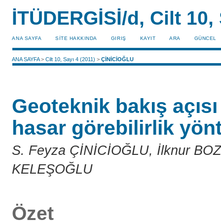
İTÜDERGİSİ/d, Cilt 10, 
ANA SAYFA
SİTE HAKKINDA
GIRIŞ
KAYIT
ARA
GÜNCEL
ANA SAYFA
>
Cilt 10, Sayı 4 (2011)
>
ÇİNİCİOĞLU
Geoteknik bakış açısı
hasar görebilirlik yön
S. Feyza ÇİNİCİOĞLU, İlknur BO
KELEŞOĞLU
Özet