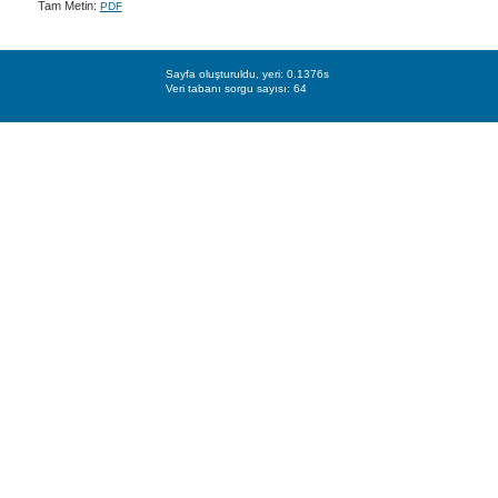
Tam Metin:
PDF
Sayfa oluşturuldu, yeri: 0.1376s
Veri tabanı sorgu sayısı: 64