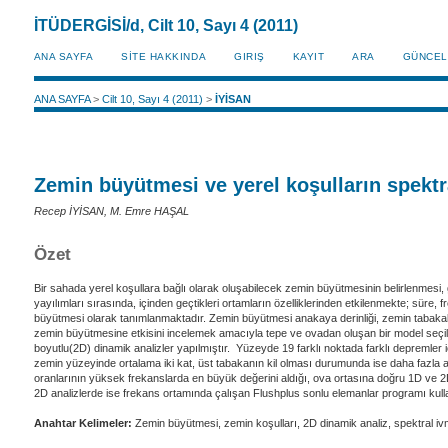
İTÜDERGİSİ/d, Cilt 10, Sayı 4 (2011)
ANA SAYFA
SİTE HAKKINDA
GIRIŞ
KAYIT
ARA
GÜNCEL
ANA SAYFA
>
Cilt 10, Sayı 4 (2011)
>
İYİSAN
Zemin büyütmesi ve yerel koşulların spektr
Recep İYİSAN, M. Emre HAŞAL
Özet
Bir sahada yerel koşullara bağlı olarak oluşabilecek zemin büyütmesinin belirlenmesi,
yayılımları sırasında, içinden geçtikleri ortamların özelliklerinden etkilenmekte; sür
büyütmesi olarak tanımlanmaktadır. Zemin büyütmesi anakaya derinliği, zemin tabakalarını
zemin büyütmesine etkisini incelemek amacıyla tepe ve ovadan oluşan bir model seçilmiş
boyutlu(2D) dinamik analizler yapılmıştır. Yüzeyde 19 farklı noktada farklı depremler
zemin yüzeyinde ortalama iki kat, üst tabakanın kil olması durumunda ise daha fazla art
oranlarının yüksek frekanslarda en büyük değerini aldığı, ova ortasına doğru 1D ve 2D
2D analizlerde ise frekans ortamında çalışan Flushplus sonlu elemanlar programı kulla
Anahtar Kelimeler:
Zemin büyütmesi, zemin koşulları, 2D dinamik analiz, spektral iv