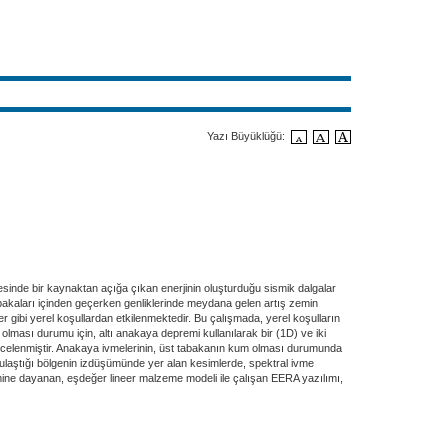
Yazı Büyüklüğü:
sinde bir kaynaktan açığa çıkan enerjinin oluşturduğu sismik dalgalar
tabakaları içinden geçerken genliklerinde meydana gelen artış zemin
er gibi yerel koşullardan etkilenmektedir. Bu çalışmada, yerel koşulların
olması durumu için, altı anakaya depremi kullanılarak bir (1D) ve iki
 incelenmiştir. Anakaya ivmelerinin, üst tabakanın kum olması durumunda
na ulaştığı bölgenin izdüşümünde yer alan kesimlerde, spektral ivme
temine dayanan, eşdeğer lineer malzeme modeli ile çalışan EERA yazılımı,