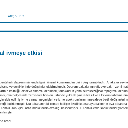
ARŞIVLER
al ivmeye etkisi
 geoteknik deprem mühendisliğinin önemli konularından birini oluşturmaktadır. Anakaya seviye
e, frekans ve genliklerinde değişimler olabilmektedir. Deprem dalgalarının yüzeye yakın zemin 
n kalınlığı, cinsi ve dinamik özellikleri, tabakaların yanal süreksizliği ve topografik özellikl
, ova bölgesinde zemin kesitinin en üstünde yüksek plastisiteli kil ve siltli kum tabakasının 
 için elde edilmiş ivme zaman geçmişleri ve ivme spektrumlarının mesafeye bağlı değişimleri
tığı belirlenmiştir. Üst tabakanın kil olması hali için özellikle anakaya dalımının ova tabanı
 analiz sonuçları arasındaki farkın azaldığı belirlenmiştir. 1D analizlerde sonlu farklar yön
nılmıştır.
me oranı.