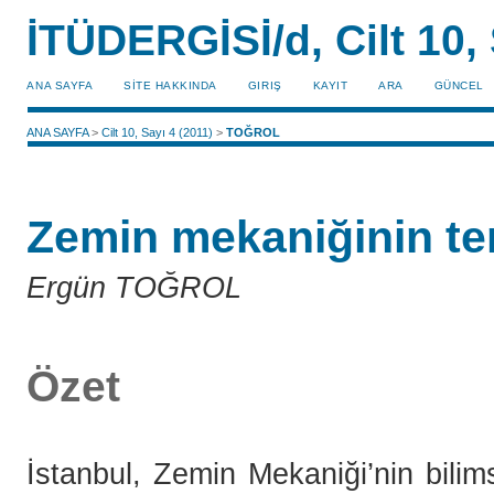
İTÜDERGİSİ/d, Cilt 10, 
ANA SAYFA
SİTE HAKKINDA
GIRIŞ
KAYIT
ARA
GÜNCEL
ANA SAYFA
>
Cilt 10, Sayı 4 (2011)
>
TOĞROL
Zemin mekaniğinin te
Ergün TOĞROL
Özet
İstanbul, Zemin Mekaniği’nin bilims