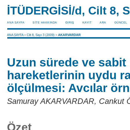
İTÜDERGİSİ/d, Cilt 8, S
ANA SAYFA
SİTE HAKKINDA
GIRIŞ
KAYIT
ARA
GÜNCEL
ANA SAYFA
>
Cilt 8, Sayı 3 (2009)
>
AKARVARDAR
Uzun sürede ve sabit 
hareketlerinin uydu ra
ölçülmesi: Avcılar ör
Samuray AKARVARDAR, Cankut Ö
Özet