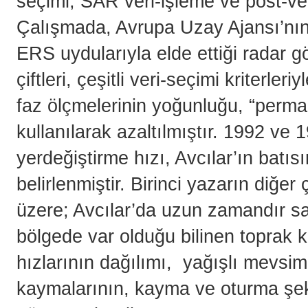
seçimi, SAR veri-işleme ve post-ve
Çalışmada, Avrupa Uzay Ajansı’nın
ERS uydularıyla elde ettiği radar gö
çiftleri, çeşitli veri-seçimi kriterler
faz ölçmelerinin yoğunluğu, “perman
kullanılarak azaltılmıştır. 1992 ve
yerdeğiştirme hızı, Avcılar’ın batıs
belirlenmiştir. Birinci yazarın diğer 
üzere; Avcılar’da uzun zamandır sab
bölgede var olduğu bilinen toprak ka
hızlarının dağılımı, yağışlı mevsi
kaymalarının, kayma ve oturma şe