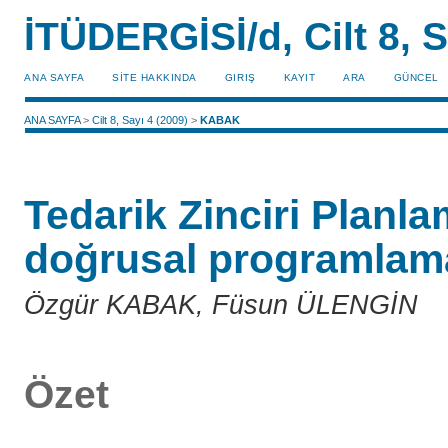
İTÜDERGİSİ/d, Cilt 8, S
ANA SAYFA
SİTE HAKKINDA
GIRIŞ
KAYIT
ARA
GÜNCEL
ANA SAYFA
>
Cilt 8, Sayı 4 (2009)
>
KABAK
Tedarik Zinciri Planla
doğrusal programlam
Özgür KABAK, Füsun ÜLENGİN
Özet