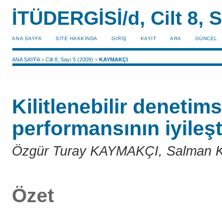
İTÜDERGİSİ/d, Cilt 8, S
ANA SAYFA
SİTE HAKKINDA
GIRIŞ
KAYIT
ARA
GÜNCEL
ANA SAYFA
>
Cilt 8, Sayı 5 (2009)
>
KAYMAKÇI
Kilitlenebilir denetims
performansının iyileşt
Özgür Turay KAYMAKÇI, Salman
Özet