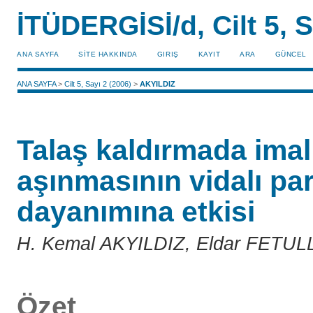
İTÜDERGİSİ/d, Cilt 5, S
ANA SAYFA
SİTE HAKKINDA
GIRIŞ
KAYIT
ARA
GÜNCEL
ANA SAYFA
>
Cilt 5, Sayı 2 (2006)
>
AKYILDIZ
Talaş kaldırmada imal 
aşınmasının vidalı pa
dayanımına etkisi
H. Kemal AKYILDIZ, Eldar FETUL
Özet