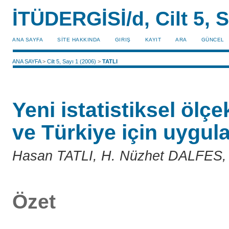
İTÜDERGİSİ/d, Cilt 5, S
ANA SAYFA
SİTE HAKKINDA
GIRIŞ
KAYIT
ARA
GÜNCEL
ANA SAYFA
>
Cilt 5, Sayı 1 (2006)
>
TATLI
Yeni istatistiksel ölç
ve Türkiye için uygul
Hasan TATLI, H. Nüzhet DALFES,
Özet